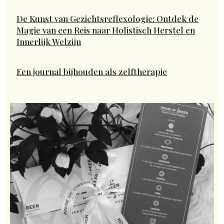
De Kunst van Gezichtsreflexologie: Ontdek de
Magie van een Reis naar Holistisch Herstel en
Innerlijk Welzijn
Een journal bijhouden als zelftherapie