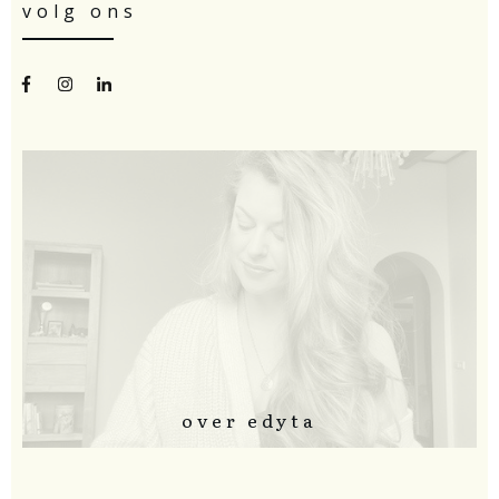
volg ons
over edyta