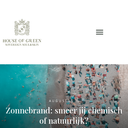
AUGUSTUS 1
Zonnebrand: smeer jij chemisch
of natuurlijk?