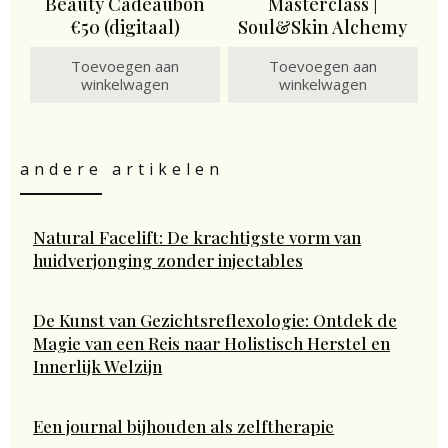
Beauty Cadeaubon
Masterclass |
€50 (digitaal)
Soul&Skin Alchemy
Toevoegen aan
Toevoegen aan
winkelwagen
winkelwagen
andere artikelen
Natural Facelift: De krachtigste vorm van
huidverjonging zonder injectables
De Kunst van Gezichtsreflexologie: Ontdek de
Magie van een Reis naar Holistisch Herstel en
Innerlijk Welzijn
Een journal bijhouden als zelftherapie