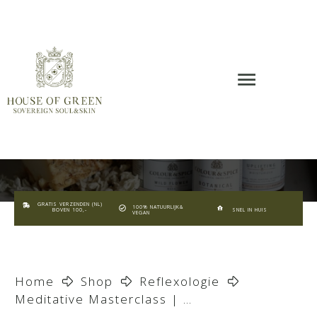
GRATIS VERZENDEN (NL)
100% NATUURLIJK&
BOVEN 100,-
SNEL IN HUIS
VEGAN
Home
Shop
Reflexologie
Meditative Masterclass | Soul&Skin Alchemy