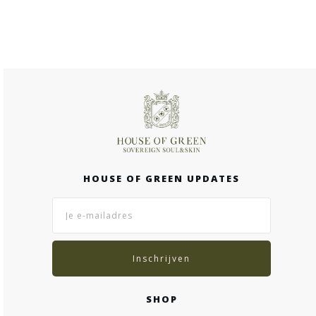
prijs
prijs
was:
is:
€385.00.
€97.00.
HOUSE OF GREEN UPDATES
Inschrijven
SHOP