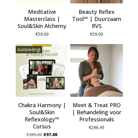
Meditative
Beauty Reflex
Masterclass |
Tool™ | Duurzaam
Soul&Skin Alchemy
RVS
€
59.00
€
59.00
Aanbieding!
Chakra Harmony |
Meet & Treat PRO
Soul&Skin
| Behandeling voor
Reflexology™
Professionals
Cursus
€
296.45
Oorspronkelijke
Huidige
€
385.00
€
97.00