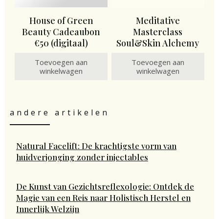
House of Green
Meditative
Beauty Cadeaubon
Masterclass
€50 (digitaal)
Soul&Skin Alchemy
Toevoegen aan
Toevoegen aan
winkelwagen
winkelwagen
andere artikelen
Natural Facelift: De krachtigste vorm van
huidverjonging zonder injectables
De Kunst van Gezichtsreflexologie: Ontdek de
Magie van een Reis naar Holistisch Herstel en
Innerlijk Welzijn