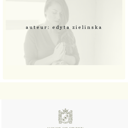
auteur: edyta zielinska