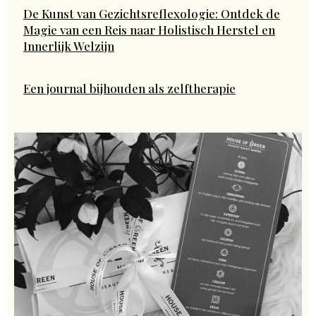
De Kunst van Gezichtsreflexologie: Ontdek de
Magie van een Reis naar Holistisch Herstel en
Innerlijk Welzijn
Een journal bijhouden als zelftherapie