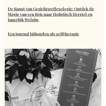
De Kunst van Gezichtsreflexologie: Ontdek de
Magie van een Reis naar Holistisch Herstel en
Innerlijk Welzijn
Een journal bijhouden als zelftherapie