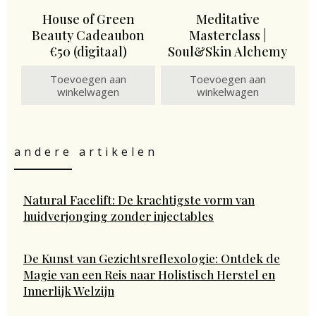
House of Green
Meditative
Beauty Cadeaubon
Masterclass |
€50 (digitaal)
Soul&Skin Alchemy
Toevoegen aan
Toevoegen aan
winkelwagen
winkelwagen
andere artikelen
Natural Facelift: De krachtigste vorm van
huidverjonging zonder injectables
De Kunst van Gezichtsreflexologie: Ontdek de
Magie van een Reis naar Holistisch Herstel en
Innerlijk Welzijn