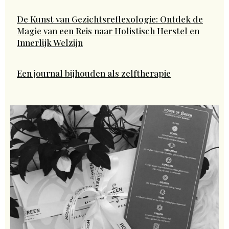
De Kunst van Gezichtsreflexologie: Ontdek de
Magie van een Reis naar Holistisch Herstel en
Innerlijk Welzijn
Een journal bijhouden als zelftherapie