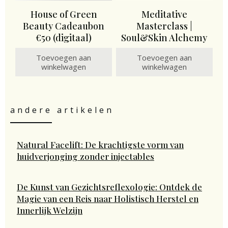
House of Green
Meditative
Beauty Cadeaubon
Masterclass |
€50 (digitaal)
Soul&Skin Alchemy
Toevoegen aan
Toevoegen aan
winkelwagen
winkelwagen
andere artikelen
Natural Facelift: De krachtigste vorm van
huidverjonging zonder injectables
De Kunst van Gezichtsreflexologie: Ontdek de
Magie van een Reis naar Holistisch Herstel en
Innerlijk Welzijn