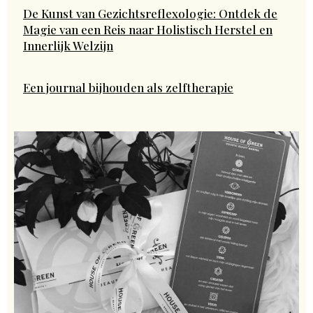
De Kunst van Gezichtsreflexologie: Ontdek de
Magie van een Reis naar Holistisch Herstel en
Innerlijk Welzijn
Een journal bijhouden als zelftherapie