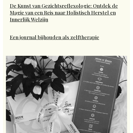
De Kunst van Gezichtsreflexologie: Ontdek de
Magie van een Reis naar Holistisch Herstel en
Innerlijk Welzijn
Een journal bijhouden als zelftherapie