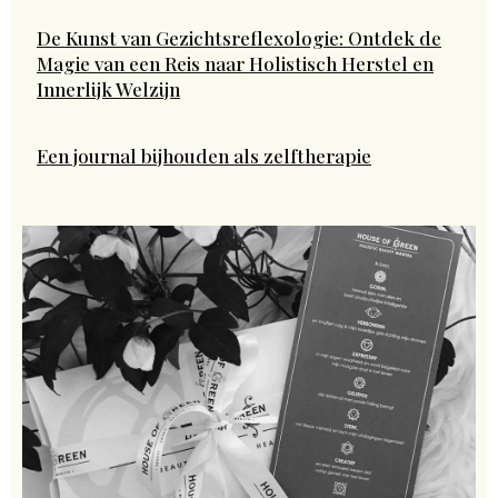
De Kunst van Gezichtsreflexologie: Ontdek de
Magie van een Reis naar Holistisch Herstel en
Innerlijk Welzijn
Een journal bijhouden als zelftherapie