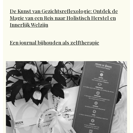
De Kunst van Gezichtsreflexologie: Ontdek de
Magie van een Reis naar Holistisch Herstel en
Innerlijk Welzijn
Een journal bijhouden als zelftherapie