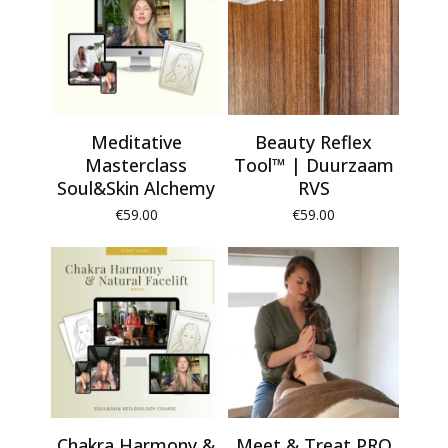
Meditative
Beauty Reflex
Masterclass
Tool™ | Duurzaam
Soul&Skin Alchemy
RVS
€
59.00
€
59.00
Chakra Harmony &
Meet & Treat PRO