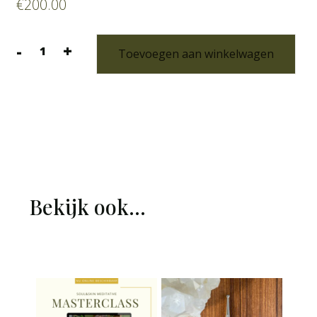
€
200.00
-
+
Toevoegen aan winkelwagen
Reservering
&
aanbetaling
–
Natural
Facelift
Artist™
Training
aantal
Bekijk ook...