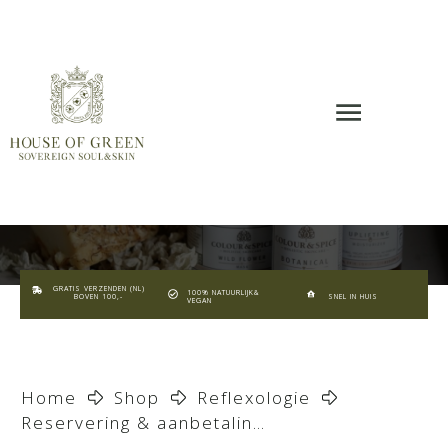
GRATIS VERZENDEN (NL)
100% NATUURLIJK&
BOVEN 100,-
SNEL IN HUIS
VEGAN
Home
Shop
Reflexologie
Reservering & aanbetaling – Natural Facelift Artist™ Training